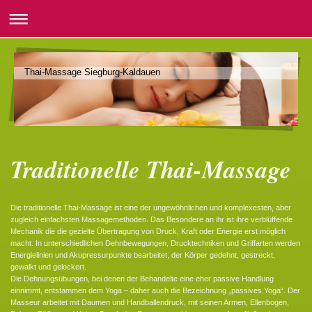
Thai-Massage Siegburg-Kaldauen
Traditionelle Thai-Massage
Die traditionelle Thai-Massage ist eine der ungewöhnlichen und komplexesten, aber
zugleich einfachsten Massagemethoden. Das Besondere an ihr ist ihre verblüffende
Mechanik die die gezielte Übertragung von Druck, Kraft oder Energie erst möglich
macht. In unterschiedlichen Dehnbewegungen, Drucktechniken und Griffarten werden
Energielinien und Akupressurpunkte bearbeitet, der Körper gedehnt, gestreckt,
gewalkt und gelockert.
Die Dehnungsübungen, bei denen der Behandelte eine eher passive Handlung
einnimmt, entstammen dem Yoga – daher auch die Bezeichnung „passives Yoga“. Der
Masseur arbeitet mit Daumen und Handballendruck, mit seinen Armen, Ellenbogen,