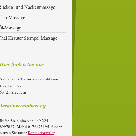
Rücken- und Nackenmassage
Thai-Massage
Öl-Massage
Thai Kräuter Stempel Massage
Hier finden Sie uns
Naruemon´s Thaimassage Kaldauen
Hauptstr. 127
53721 Siegburg
Terminvereinbarung
Rufen Sie einfach an +49 2241
8997887; Mobil 017647519516 oder
nutzen Sie unser
Kontaktformular
.